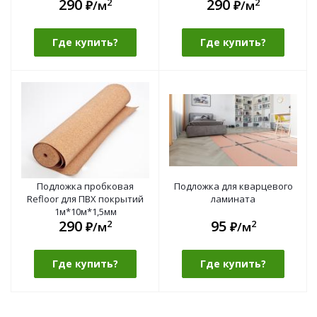
290
290
2
2
1м*10м*1,5мм (1 рул.- 10м2)
₽/м
₽/м
Где купить?
Где купить?
Подложка пробковая
Подложка для кварцевого
Refloor для ПВХ покрытий
ламината
1м*10м*1,5мм
290
95
2
2
₽/м
₽/м
Где купить?
Где купить?