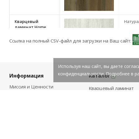
Кварцевый
Натура
ламинат Home
Expert
Натуральный Дуб
Ссылка на полный CSV-файл для загрузки на Ваш сайт:
Зимний лес
1210/1028-29
Используя наш сайт, вы даете соглас
конфиденциальности. Подробнее в р
Информация
Каталог
Кварцевый
Натура
ламинат Home
Миссия и Ценности
Кварцевый ламинат
Expert
Сертификаты
Натуральный Дуб
Подложка
Вековой Лес
Инструкция по укладке
1209/2180-0
Стать дилером
Дизайнерам
Статьи
Кварцевый
Натура
Калькулятор