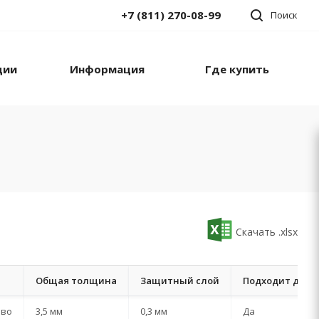
+7 (811) 270-08-99
Поиск
ции
Информация
Где купить
Скачать .xlsx
Общая толщина
Защитный слой
Подходит для у
ево
3,5 мм
0,3 мм
Да