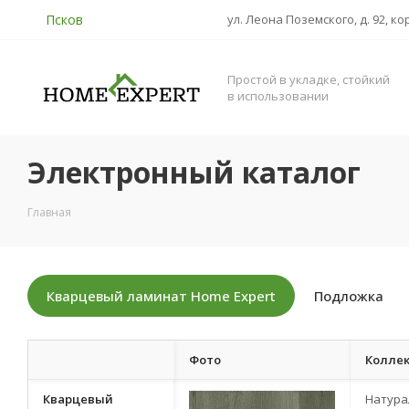
Псков
ул. Леона Поземского, д. 92, ко
Простой в укладке, стойкий
в использовании
Электронный каталог
Главная
Кварцевый ламинат Home Expert
Подложка
Фото
Колле
Кварцевый
Натура