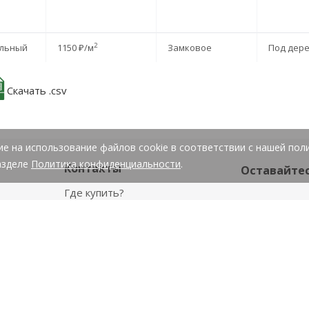
2
льный
1150 ₽/м
Замковое
Под дер
Скачать .csv
ие на использование файлов cookie в соответствии с нашей пол
азделе
Политика конфиденциальности
.
Контакты
Оставайтес
2
льный
1150 ₽/м
Замковое
Под дер
Где купить?
2
льный
1150 ₽/м
Замковое
Под дер