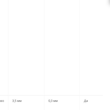
ево
3,5 мм
0,3 мм
Да