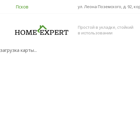
Псков
ул. Леона Поземского, д. 92, ко
Простой в укладке, стойкий
в использовании
загрузка карты...