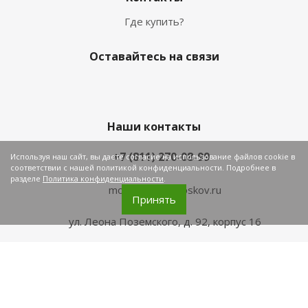
Где купить?
Оставайтесь на связи
Наши контакты
+7 (811) 270-08-99
Используя наш сайт, вы даете согласие на использование файлов cookie в
соответствии с нашей политикой конфиденциальности. Подробнее в
разделе
Политика конфиденциальности
.
mozaika@plitkapskov.ru
Принять
ул. Леона Поземского, д. 92, корпус 16